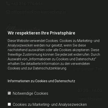
+43 316 776 644

office@feinkost-koroschetz.at

Öffnungszeiten
Wir respektieren Ihre Privatsphäre
Wir wünschen Euch alles Gute! Bleibt gesund und
Diese Website verwendet Cookies. Cookies zu Marketing- und
Analysezwecken werden nur gesetzt, wenn Sie diese
achtet aufeinander!!!
nachstehend auswählen oder alle Cookies akzeptieren. Diese
freiwillige Zustimmung können Sie jederzeit widerrufen. Durch
Catering & Lieferservice
Auswahl von „Informationen zu Cookies und Datenschutz“
erhalten Sie detaillierte Information zu den verwendeten
Montag - Sonntag
Den ganzen Tag
Cookies und zur Datenschutzerklärung.
Feinkost-Geschäft
Informationen zu Cookies und Datenschutz
Montag - Freitag
07:30 - 14:00
Notwendige Cookies
Samstag - Sonntag
geschlossen
Cookies zu Marketing- und Analysezwecken